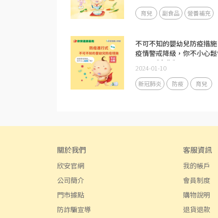
育兒
副食品
營養補充
不可不知的嬰幼兒防疫措施
疫情警戒降級，你不小心鬆
了嗎?《上集》
2024-01-10
新冠肺炎
防疫
育兒
關於我們
客服資訊
欣安官網
我的帳戶
公司簡介
會員制度
門市據點
購物說明
防詐騙宣導
退貨退款