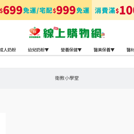
成人奶粉
幼兒奶粉▼
營養保健▼
醫美保養▼
醫
衛教小學堂