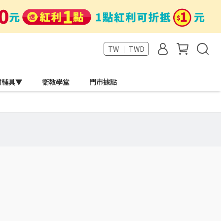
TW ｜ TWD
材輔具▼
衛教學堂
門市據點