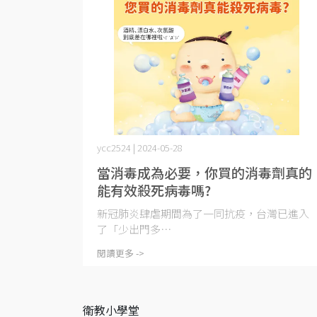
ycc2524 | 2024-05-28
當消毒成為必要，你買的消毒劑真的
能有效殺死病毒嗎?
新冠肺炎肆虐期間為了一同抗疫，台灣已進入
了「少出門多⋯
閱讀更多 ->
衛教小學堂