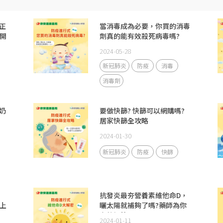
正
當消毒成為必要，你買的消毒
開
劑真的能有效殺死病毒嗎?
2024-05-28
新冠肺炎
防疫
消毒
消毒劑
奶
要做快篩? 快篩可以網購嗎?
居家快篩全攻略
2024-01-30
新冠肺炎
防疫
快篩
抗發炎最夯營養素維他命D，
上
曬太陽就補夠了嗎?藥師為你
完整解答
2024-01-11