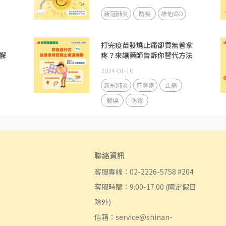
新冠肺炎
防疫
維他命D
打完疫苗發燒止痛卻買無普拿
懈
疼？來讓藥師告訴你替代方法
2024-01-10
新冠肺炎
普拿疼
止痛
發燒
防疫
聯絡資訊
客服專線：02-2226-5758 #204
客服時間：9:00-17:00 (國定假日
除外)
信箱：service@shinan-