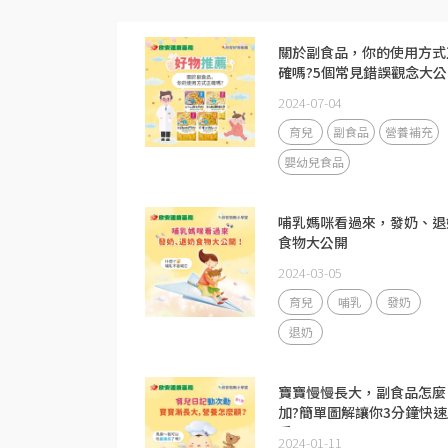
關於副食品，你的使用方式
確嗎?5個常見錯誤觀念大公
2024-07-04
育兒
副食品
營養補充
嬰幼兒食品
哺乳媽咪看過來，發奶、退
食物大公開
2024-03-05
育兒
哺乳
發奶
退奶
寶寶慢慢長大，副食品怎麼
加?簡單圖解讓你3分鐘快速
手
2024-01-11