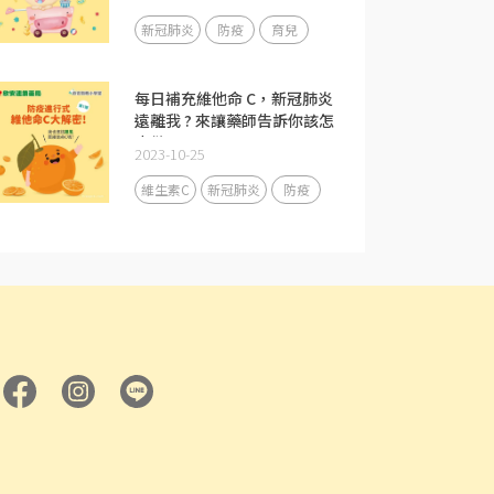
新冠肺炎
防疫
育兒
每日補充維他命 C，新冠肺炎
遠離我 ? 來讓藥師告訴你該怎
麼做
2023-10-25
維生素C
新冠肺炎
防疫