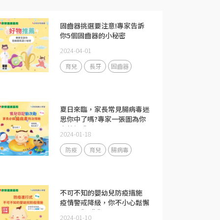
固齒器挑選要注意!專家告訴
你5個固齒器的小秘密
2024-04-01
育兒
長牙
固齒器
夏日來臨，家長常見腸病毒迷
思你中了嗎?專家一張圖為你
完整解惑
2024-01-18
防疫
育兒
腸病毒
不可不知的嬰幼兒防疫措施
疫情警戒降級，你不小心鬆懈
了嗎?《下集》
2024-01-10