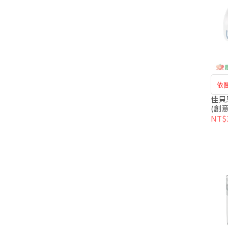
依
佳貝
(創意
NT$3