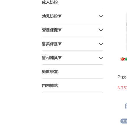
成人奶粉
幼兒奶粉▼
營養保健▼
醫美保養▼
醫材輔具▼
衛教學堂
Pi
門市據點
NT$