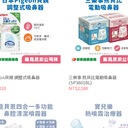
geon貝親 調整式吸鼻器
三樂事 熊貝比電動吸鼻器
(SP3601BL)
210
NT$2,580