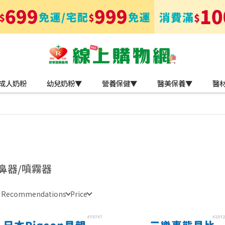
成人奶粉
幼兒奶粉▼
營養保健▼
醫美保養▼
醫
鼻器/噴霧器
e Recommendations
Price