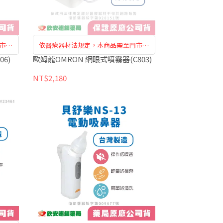
市購
依醫療器材法規定，本商品需至門市購
買訂購，恕無法於網路訂購
6)
歐姆龍OMRON 網眼式噴霧器(C803)
NT$2,180