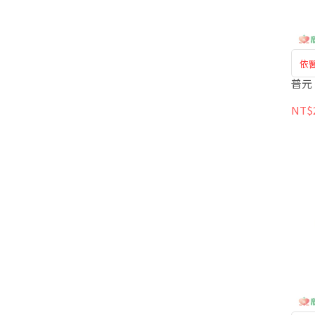
依
普元 
NT$2