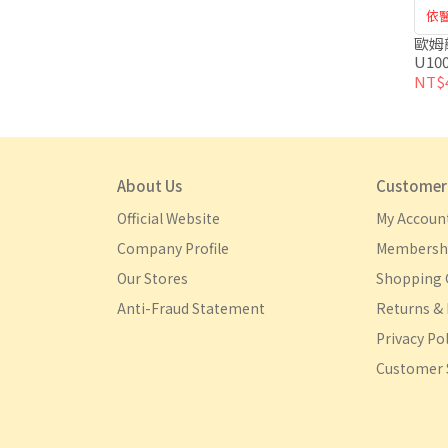
依
歐姆
U100
NT$4
About Us
Customer 
Official Website
My Accoun
Company Profile
Membershi
Our Stores
Shopping 
Anti-Fraud Statement
Returns & 
Privacy Pol
Customer 