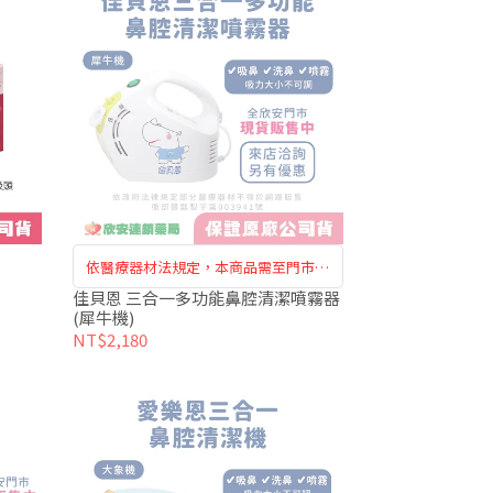
依醫療器材法規定，本商品需至門市購
買訂購，恕無法於網路訂購
佳貝恩 三合一多功能鼻腔清潔噴霧器
(犀牛機)
NT$2,180