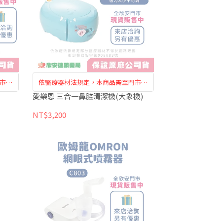
市購
依醫療器材法規定，本商品需至門市購
買訂購，恕無法於網路訂購
愛樂恩 三合一鼻腔清潔機(大象機)
NT$3,200