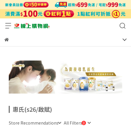
惠氏(s26/啟賦)
Store Recommendations
All Filters