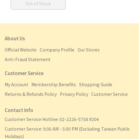
Out of Stock
About Us
Official Website
Company Profile
Our Stores
Anti-Fraud Statement
Customer Service
My Account
Membership Benefits
Shopping Guide
Returns & Refunds Policy
Privacy Policy
Customer Service
Contact Info
Customer Service Hotline: 02-2226-5758 #204
Customer Service: 9:00 AM - 5:00 PM (Excluding Taiwan Public
Holidays)