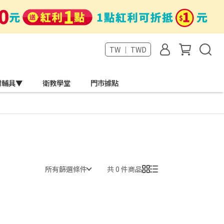
TW ｜ TWD
材輔具▼
衛教學堂
門市據點
所有篩選條件
共 0 件商品