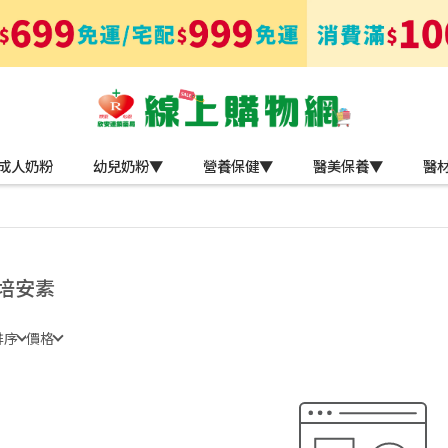
成人奶粉
幼兒奶粉▼
營養保健▼
醫美保養▼
醫
培安素
排序
價格