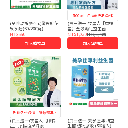
500億世界頂級專利菌種
(單件現折$50元)纖麗錠蔬
(買三送一)牧星人【益暢
果多酚(60/200錠)
星】全效消化益生菌
NT$550
NT$1,250
NT$1,400
加入購物車
加入購物車
外食久坐必備，讓順暢準時
報到
(買三送一)牧星人【順暢
(買三送一)美孕佳 專利益
星】順暢蔬果酵素
生菌 植物膠囊 (50粒入)