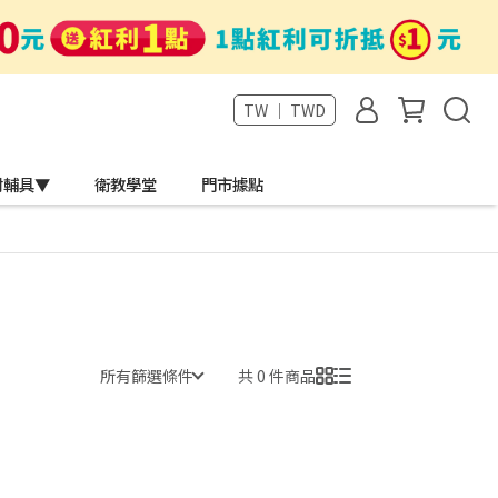
TW ｜ TWD
材輔具▼
衛教學堂
門市據點
所有篩選條件
共 0 件商品