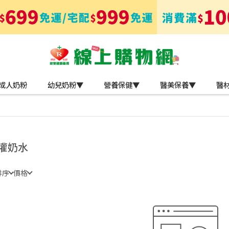
成人奶粉
幼兒奶粉▼
營養保健▼
醫美保養▼
醫
灌奶水
排序
價格