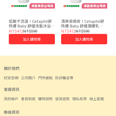
低敏不流淚！Cetaphil舒
清爽易吸收！Cetaphil舒
特膚 Baby 舒緩洗髮沐浴露
特膚 Baby 舒緩潤膚乳
(400ml)
(400ml)
NT$472
NT$590
NT$472
NT$590
加入購物車
加入購物車
關於我們
欣安官網
公司簡介
門市據點
防詐騙宣導
客服資訊
我的帳戶
會員制度
購物說明
退貨退款
隱私政策
線上客服
聯絡資訊