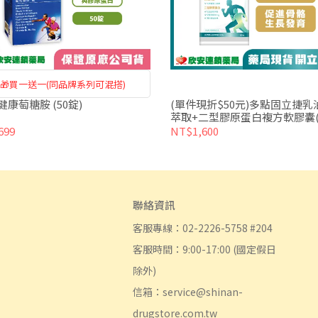
🎁買一送一(同品牌系列可混搭)
健康萄糖胺 (50錠)
(單件現折$50元)多點固立捷乳
萃取+二型膠原蛋白複方軟膠囊(6
699
NT$1,600
聯絡資訊
客服專線：02-2226-5758 #204
客服時間：9:00-17:00 (國定假日
除外)
信箱：service@shinan-
drugstore.com.tw