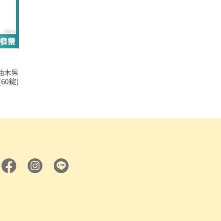
油木果
0錠)