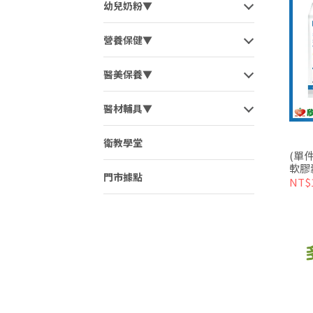
幼兒奶粉▼
營養保健▼
醫美保養▼
醫材輔具▼
衛教學堂
(單
軟膠囊
門市據點
NT$1