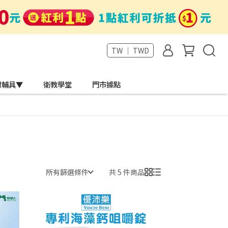
TW ｜ TWD
材輔具▼
衛教學堂
門市據點
所有篩選條件
共 5 件商品