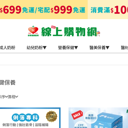
成人奶粉
幼兒奶粉▼
營養保健▼
醫美保養▼
醫
鍵保養
排序
價格