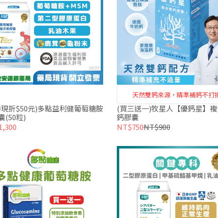
天然雙鈣來源，精準補鈣不打
件現折$50元)多點益利健葡萄糖胺
(買三送一)牧星人【優鈣星】複
(50粒)
鈣膠囊
,300
NT$750
NT$900