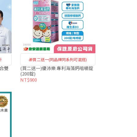
折
🎁買二送一(同品牌同系列可混搭)
合雙
(買二送一)優沛樂 專利海藻鈣咀嚼錠
(200錠)
NT$900