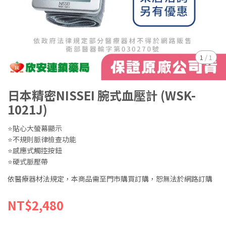
1
/
1
日本精密NISSEI 腕式血壓計 (WSK-
1021J)
⭐貼心大螢幕顯示
⭐不規則脈律檢查功能
⭐感應式觸控按鈕
⭐硬式脈壓帶
依醫療器材法規定，本商品需至門市購買訂購，恕無法於網路訂購
NT$2,480