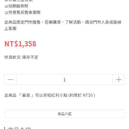
🤝效期最新鮮
🤝完善售前售後服務
此商品限定門市販售，若需購買、了解活動，請洽門市人員或是線
上客服
NT$1,358
供貨狀況:
庫存不足
此商品 「 最高 」可以折抵紅利
0
點 (約等於
NT$0
)
商品介紹