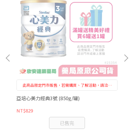
門
此商品限定門市販售，若需購買、了解活動，請洽門
市人員或是線上客服
亞培心美力經典3號 (850g/罐)
亞培
NT$829
NT
已售完