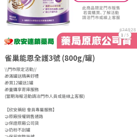
1
/
5
雀巢能恩全護3號 (800g/罐)
\\門市限定活動//
🎁滿罐送精美好禮
🎁買12罐送1罐
🎁量購享寄庫服務
(當期海報活動請洽門市人員或是線上客服)
【欣安藥局 會員專屬服務】
🤝原廠授權銷售通路
🤝保證原廠公司貨
🤝奶粉不刮罐
🤝保留完整批號