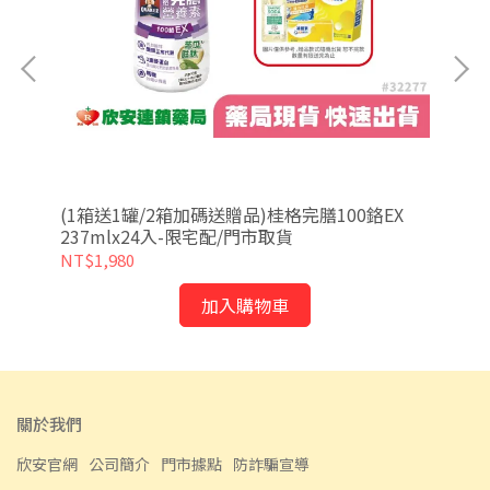
/香
(1箱送1罐/2箱加碼送贈品)桂格完膳100鉻EX
(
237mlx24入-限宅配/門市取貨
糖)
NT$1,980
NT
加入購物車
關於我們
欣安官網
公司簡介
門市據點
防詐騙宣導