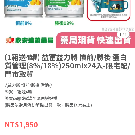
1
/
1
(1箱送4罐) 益富益力勝 慎前/勝後 蛋白
質管理(8%/18%)250mlx24入-限宅配/
門市取貨
\\益力勝 慎前/勝後 活動//
🎁買一箱送4罐
🎁買兩箱送8罐加碼再送好禮
(贈品依當月活動隨機出貨一款，贈品送完為止)
NT$1,950