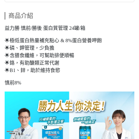
商品介紹
益力勝 慎前/勝後 蛋白質管理 24罐/箱
🌟極低蛋白熱量補充點心 & 8%蛋白營養呷飽
🌟磷、鉀管理，少負擔
🌟含膳食纖維，可幫助排便順暢
🌟鉻，有助醣類正常代謝
🌟B1、鋅，助於維持食慾
慎前8%