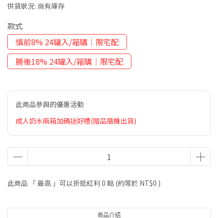
供貨狀況:
尚有庫存
款式
慎前8% 24罐入/箱購｜限宅配
勝後18% 24罐入/箱購｜限宅配
此商品參與的優惠活動
成人奶水兩箱加碼送好禮(贈品隨機出貨)
此商品 「 最高 」可以折抵紅利
0
點 (約等於
NT$0
)
商品介紹