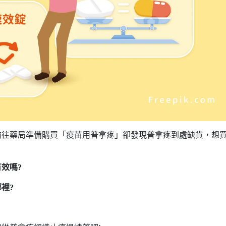
前往藥局準備購買「疫苗用普拿疼」卻發現普拿疼到處缺貨，想
效嗎?
裡?