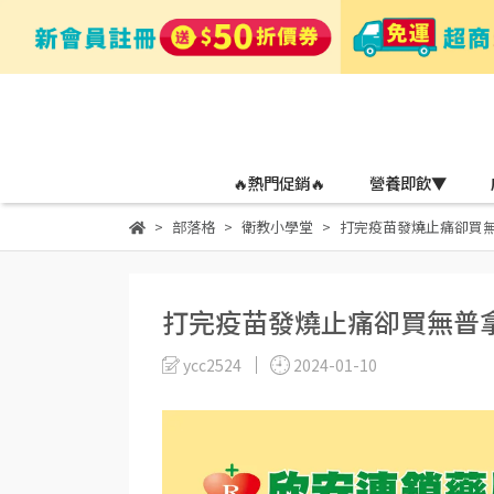
🔥熱門促銷🔥
營養即飲▼
部落格
衛教小學堂
打完疫苗發燒止痛卻買
打完疫苗發燒止痛卻買無普
ycc2524
2024-01-10