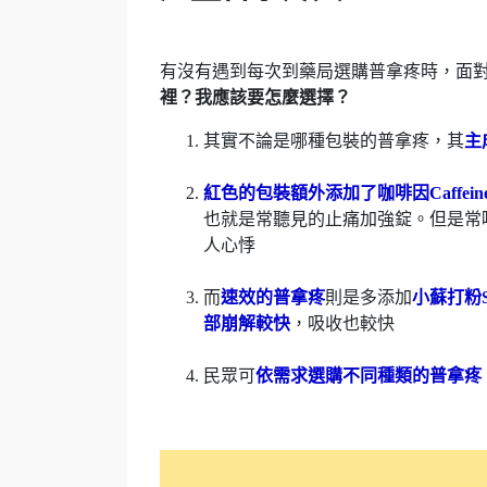
有沒有遇到每次到藥局選購普拿疼時，面
裡？我應該要怎麼選擇？
其實不論是哪種包裝的普拿疼，其
主成
紅色的包裝額外添加了咖啡因Caffeine 
也就是常聽見的止痛加強錠。但是常
人心悸
而
速效的普拿疼
則是多添加
小蘇打粉Sod
部崩解較快
，吸收也較快
民眾可
依需求選購不同種類的普拿疼