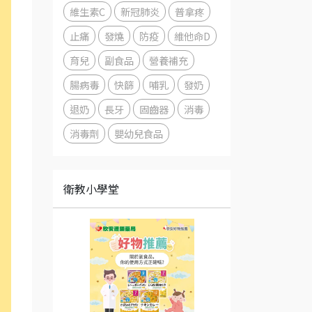
維生素C
新冠肺炎
普拿疼
止痛
發燒
防疫
維他命D
育兒
副食品
營養補充
腸病毒
快篩
哺乳
發奶
退奶
長牙
固齒器
消毒
消毒劑
嬰幼兒食品
衛教小學堂