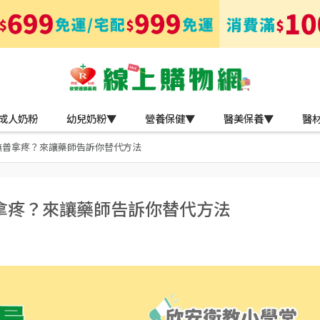
成人奶粉
幼兒奶粉▼
營養保健▼
醫美保養▼
醫
無普拿疼？來讓藥師告訴你替代方法
拿疼？來讓藥師告訴你替代方法