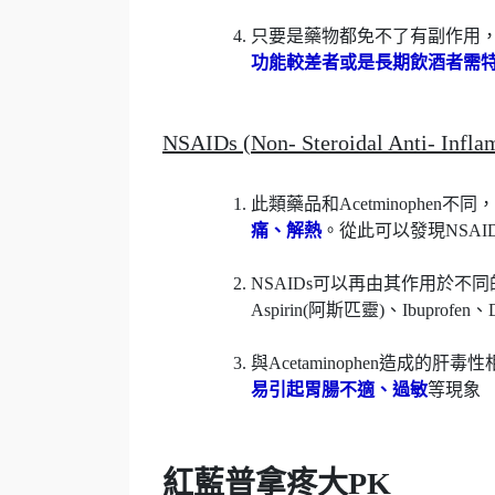
只要是藥物都免不了有副作用，而
功能較差者或是長期飲酒者需
NSAIDs (Non- Steroidal Anti-
此類藥品和Acetminophen
痛、解熱
。從此可以發現NSAIDs與
NSAIDs可以再由其作用於
Aspirin(阿斯匹靈)、Ibuprofen、Dic
與Acetaminophen造成的肝毒
易引起胃腸不適、過敏
等現象
紅藍普拿疼大PK