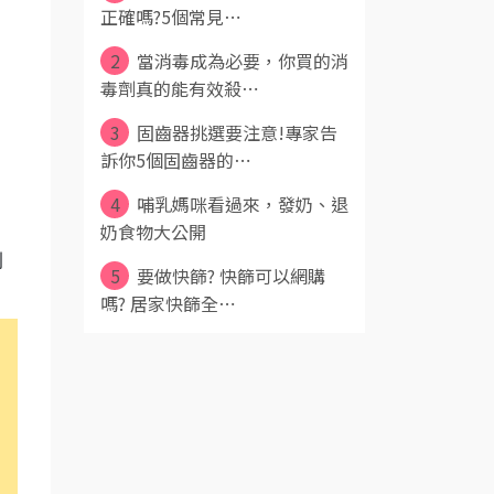
正確嗎?5個常見⋯
2
當消毒成為必要，你買的消
毒劑真的能有效殺⋯
3
固齒器挑選要注意!專家告
訴你5個固齒器的⋯
4
哺乳媽咪看過來，發奶、退
奶食物大公開
別
5
要做快篩? 快篩可以網購
嗎? 居家快篩全⋯