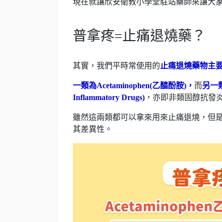
現在就讓欣安衛教小學堂駐站藥師來讓大家
普拿疼=止痛退燒藥？
其實，我們平時常使用的
止痛退燒藥物主
一類為Acetaminophen(乙醯酚胺)，
而
另一類
Inflammatory Drugs)
，亦即非類固醇抗發
雖然這兩類都可以拿來用來止痛退燒，但
其差異性。