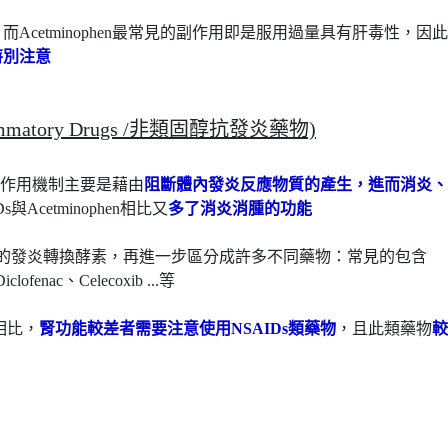
Acetminophen最常見的副作用即是服用過量具有肝毒性，因此
特別注意
 Inflammatory Drugs /非類固醇抗發炎藥物)
不同，作用機制主要是藉由
阻斷體內發炎反應物質的產生，進而消炎、
Acetminophen相比又
多了消炎消腫的功能
不同的發炎轉換酵素，再進一步區分成許多不同藥物：常見的包含
lofenac、Celecoxib ...等
性相比，
腎功能較差者需要注意使用NSAIDs類藥物
，且此類藥物
較